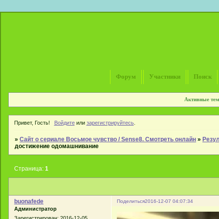
Форум
Участники
Поиск
Активные те
Привет, Гость!
Войдите
или
зарегистрируйтесь
.
»
Сайт о сериале Восьмое чувство / Sense8. Смотреть онлайн
»
Резул
достижение одомашнивание
Страница:
1
buonafede
Поделиться
2016-12-07 04:07:34
Администратор
Зарегистрирован
: 2016-12-05