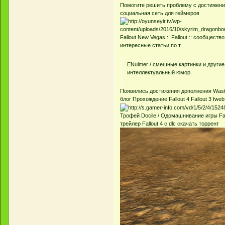
Помогите решить проблему с достижениям
социальная сеть для геймеров
Fallout New Vegas :: Fallout :: сообщес
интересные статьи по т
ENulmer / смешные картинки и другие
интеллектуальный юмор.
Появились достижения дополнения Wastel
блог Прохождение Fallout 4 Fallout 3 fweb
Трофей Docile / Одомашнивание игры Fall
трейлер Fallout 4 c dlc скачать торрент