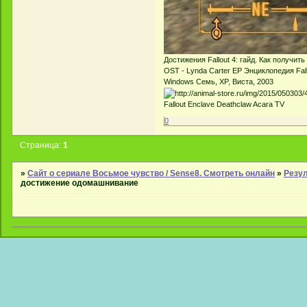
Достижения Fallout 4: гайд. Как получить 
OST - Lynda Carter EP Энциклопедия Fall
Windows Семь, XP, Виста, 2003
Fallout Enclave Deathclaw Acara TV
0
Страница:
1
»
Сайт о сериале Восьмое чувство / Sense8. Смотреть онлайн
»
Резул
достижение одомашнивание