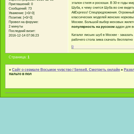
эталон стиля и роскоши. В 30-е годы м
Приглашений:
0
Шуба, к чему снится Шуба во сне видеть
Сообщений:
73
AliExpress! Спецпредложения. Огромны
Уважение:
[+0/-0]
классических моделей женских норковых
Позитив:
[+0/-0]
Москве. Большой выбор меховых жилето
Провел на форуме:
2 минуты
популярность на русском
аддон для в
Последний визит:
Каталог лисьих шуб в Москве - заказать
2016-12-14 07:06:23
рабочего стола зима скачать бесплатно
0
Страница:
1
»
Сайт о сериале Восьмое чувство / Sense8. Смотреть онлайн
»
Развл
пальто в пол