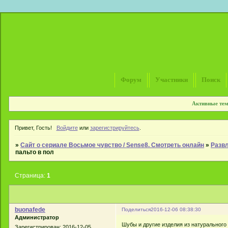
Форум
Участники
Поиск
Активные те
Привет, Гость!
Войдите
или
зарегистрируйтесь
.
»
Сайт о сериале Восьмое чувство / Sense8. Смотреть онлайн
»
Развл
пальто в пол
Страница:
1
buonafede
Поделиться
2016-12-06 08:38:30
Администратор
Шубы и другие изделия из натурального
Зарегистрирован
: 2016-12-05