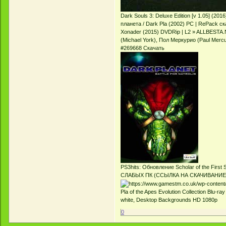
Dark Souls 3: Deluxe Edition [v 1.05] (
планета / Dark Pla (2002) PC | RePack с
Xonader (2015) DVDRip | L2 » ALLBESTA.N
(Michael York), Пол Меркурио (Paul Merc
#269668 Скачать
PS3hits: Обновление Scholar of the Firs
СЛАБЫХ ПК (ССЫЛКА НА СКАЧИВАНИЕ Пр
Pla of the Apes Evolution Collection Blu-ra
white, Desktop Backgrounds HD 1080p
0