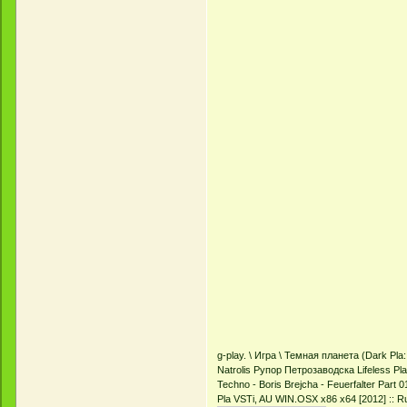
g-play. \ Игра \ Темная планета (Dark Pla: 
Natrolis Рупор Петрозаводска Lifeless P
Techno - Boris Brejcha - Feuerfalter Part
Pla VSTi, AU WIN.OSX x86 x64 [2012] :: R