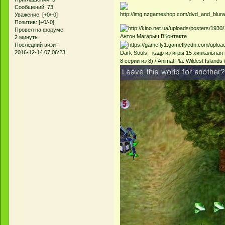
Сообщений:
73
Уважение:
[+0/-0]
Позитив:
[+0/-0]
Провел на форуме:
Антон Магарыч ВКонтакте
2 минуты
Последний визит:
2016-12-14 07:06:23
Dark Souls - кадр из игры 15 хинкальная
8 серии из 8) / Animal Pla: Wildest Islan