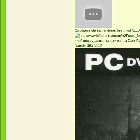
Смотреть gta san andreas best mod AL
хлеб сода удалять запахи из рта Dark Pla:
Natrolis âñå âèäåî