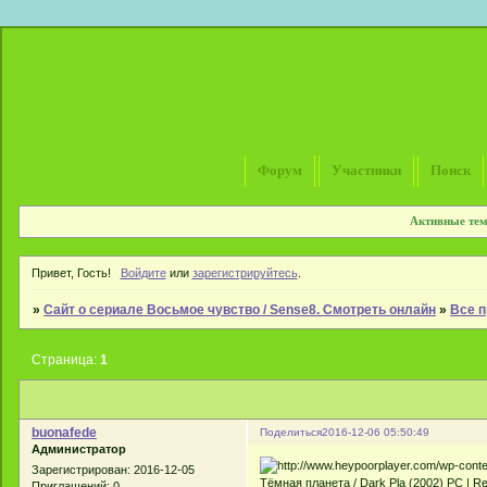
Форум
Участники
Поиск
Активные те
Привет, Гость!
Войдите
или
зарегистрируйтесь
.
»
Сайт о сериале Восьмое чувство / Sense8. Смотреть онлайн
»
Все п
Страница:
1
buonafede
Поделиться
2016-12-06 05:50:49
Администратор
Зарегистрирован
: 2016-12-05
Тёмная планета / Dark Pla (2002) PC | R
Приглашений:
0