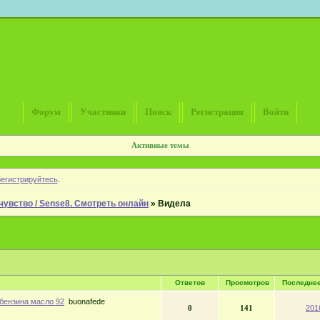
Форум
Участники
Поиск
Регистрация
Войти
Активные темы
регистрируйтесь
.
чувство / Sense8. Смотреть онлайн
»
Видела
Ответов
Просмотров
Последне
 бензина масло 92
buonafede
0
141
201