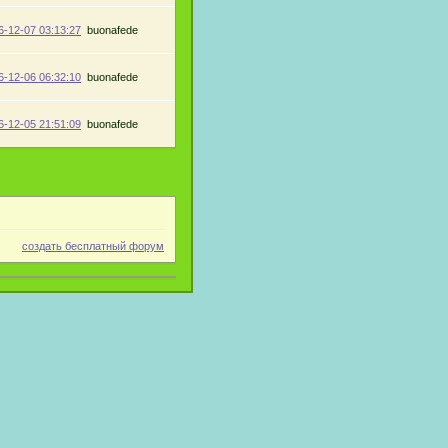
6-12-07 03:13:27
buonafede
6-12-06 06:32:10
buonafede
6-12-05 21:51:09
buonafede
создать бесплатный форум