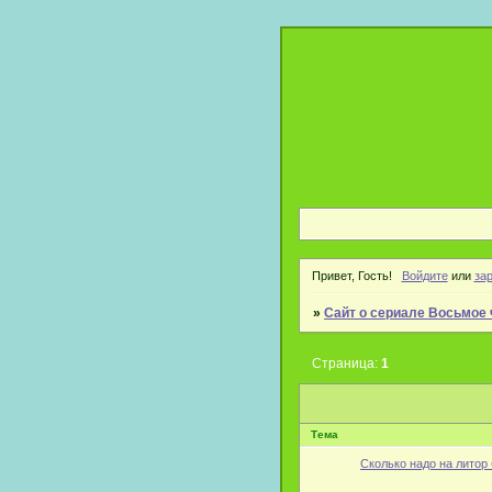
Привет, Гость!
Войдите
или
за
»
Сайт о сериале Восьмое 
Страница:
1
Тема
Сколько надо на литор