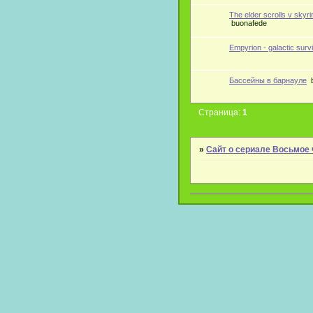
The elder scrolls v skyr
buonafede
Empyrion - galactic survi
Бассейны в барнауле
Страница:
1
»
Сайт о сериале Восьмое 