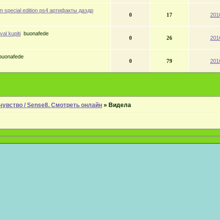
im special edition ps4 артифакты даэдр
0
17
201
val kupiti
buonafede
0
26
201
buonafede
0
79
201
чувство / Sense8. Смотреть онлайн
»
Видела