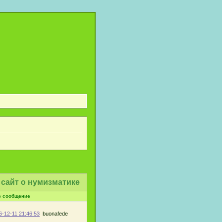
 сайт о нумизматике
е сообщение
6-12-11 21:46:53
buonafede