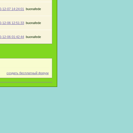
6-12-07 14:24:01
buonafede
6-12-06 12:51:33
buonafede
6-12-06 01:42:44
buonafede
создать бесплатный форум