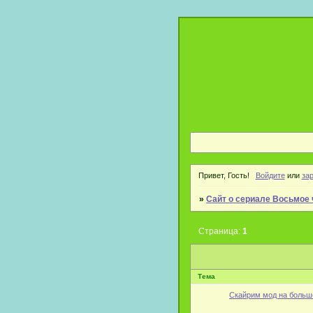
Привет, Гость!
Войдите
или
за
»
Сайт о сериале Восьмое 
Страница:
1
Тема
Скайрим мод на больше