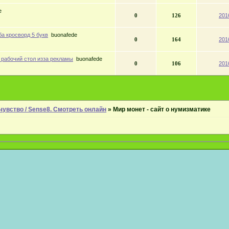
e
0
126
201
а кросворд 5 букв
buonafede
0
164
201
 рабочий стол изза рекламы
buonafede
0
106
201
чувство / Sense8. Смотреть онлайн
»
Мир монет - сайт о нумизматике