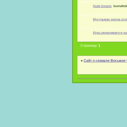
Nude breasts
buonafed
Мусульман знатна особ
Игра сворачивается на
Страница:
1
»
Сайт о сериале Восьмое 