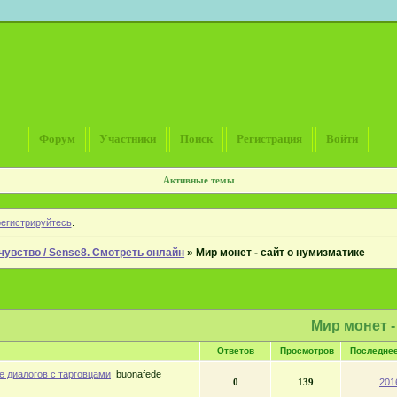
Форум
Участники
Поиск
Регистрация
Войти
Активные темы
регистрируйтесь
.
чувство / Sense8. Смотреть онлайн
»
Мир монет - сайт о нумизматике
Мир монет -
Ответов
Просмотров
Последне
 диалогов с тарговцами
buonafede
0
139
201